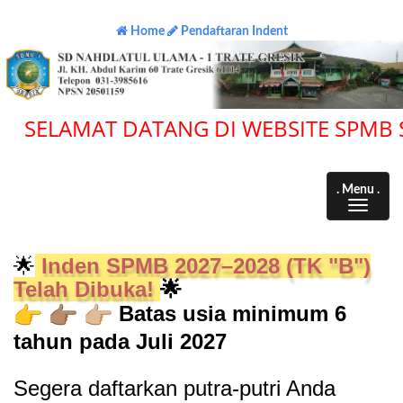
Home
Pendaftaran Indent
SELAMAT DATANG DI WEBSITE SPMB SD
. Menu .
🌟
Inden SPMB 2027–2028 (TK "B")
Telah Dibuka!
🌟
Batas usia minimum 6
tahun pada Juli 2027
Segera daftarkan putra-putri Anda