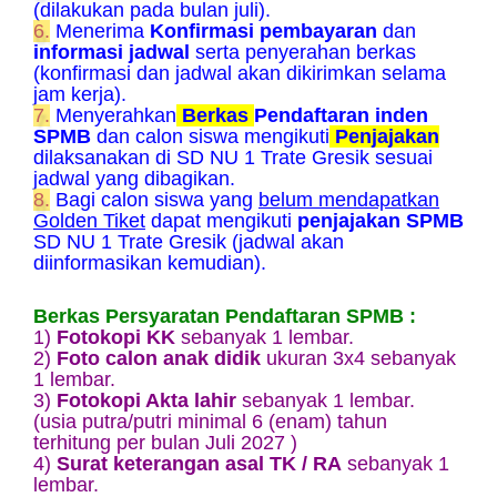
(dilakukan pada bulan juli).
6.
Menerima
Konfirmasi pembayaran
dan
informasi jadwal
serta penyerahan berkas
(konfirmasi dan jadwal akan dikirimkan selama
jam kerja).
7.
Menyerahkan
Berkas
Pendaftaran inden
SPMB
dan calon siswa mengikuti
Penjajakan
dilaksanakan di SD NU 1 Trate Gresik sesuai
jadwal yang dibagikan.
8.
Bagi calon siswa yang
belum mendapatkan
Golden Tiket
dapat mengikuti
penjajakan SPMB
SD NU 1 Trate Gresik (jadwal akan
diinformasikan kemudian).
Berkas Persyaratan Pendaftaran SPMB :
1)
Fotokopi KK
sebanyak 1 lembar.
2)
Foto calon anak didik
ukuran 3x4 sebanyak
1 lembar.
3)
Fotokopi Akta lahir
sebanyak 1 lembar.
(usia putra/putri minimal 6 (enam) tahun
terhitung per bulan Juli 2027 )
4)
Surat keterangan asal TK / RA
sebanyak 1
lembar.