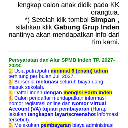
lengkap calon anak didik pada KK
orangtua.
*) Setelah klik tombol
Simpan
,
silahkan klik
Gabung Grup Inden
nantinya akan mendapatkan info dari
tim kami.
Persyaratan dan Alur SPMB Inden TP. 2027-
2028:
1.
Usia putra/putri
minimal 6 (enam) tahun
terhitung per bulan Juli 2027.
2.
Bersedia
melunasi
seluruh biaya uang
masuk sekolah.
3.
Daftar inden,
dengan
mengisi Form inden
.
4.
Calon pendaftar mendapatkan informasi
nomor registrasi online dan
Nomor Virtual
Account (VA) tujuan pembayaran
(Harap
lakukan
tangkapan layar/screenshot
informasi
tersebut).
5.
Melakukan
pembayaran
biaya administrasi