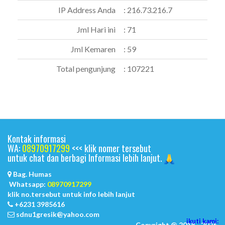
IP Address Anda
: 216.73.216.7
Jml Hari ini
: 71
Jml Kemaren
: 59
Total pengunjung
: 107221
Kontak informasi
WA:
08970917299
<<< klik nomer tersebut
untuk chat dan berbagi Informasi lebih lanjut.
Bag. Humas
Whatsapp:
08970917299
klik no.tersebut untuk info lebih lanjut
+6231 3985616
sdnu1gresik@yahoo.com
ikuti kami:
Copyright @ 2018 - 2026