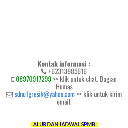
Kontak informasi :
+62313985616
08970917299
<< klik untuk chat. Bagian
Humas
sdnu1gresik@yahoo.com
<< klik untuk kirim
email.
ALUR DAN JADWAL SPMB