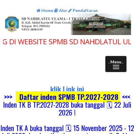
Home
Alur
Pendaftaran
 WEBSITE SPMB SD NAHDLATUL ULAMA
. Menu .
klik Link ini
>>>
Daftar inden SPMB TP.2027-2028
<<<
Inden TK B TP.2027-2028 buka tanggal 🗓️ 22 Juli
2026 !
Inden TK A buka tanggal 🗓️ 15 November 2025 - 12